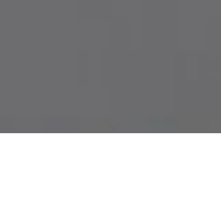
Gerüste
Wir errichten Ihren Anforderungen entsprechende Gerüste für
verschiedenste Arbeiten an Bauwerksteilen, die ansonsten nicht